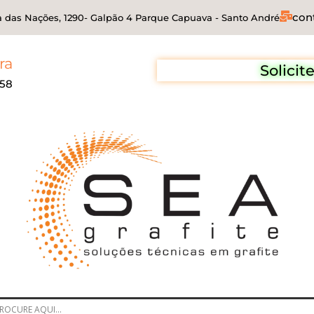
con
 das Nações, 1290- Galpão 4 Parque Capuava - Santo André
ra
Solici
258