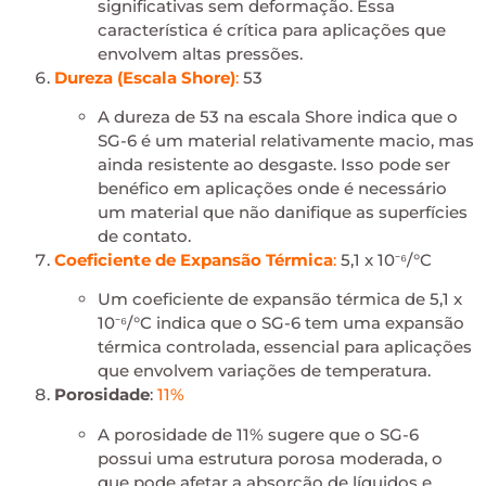
significativas sem deformação. Essa
característica é crítica para aplicações que
envolvem altas pressões.
Dureza (Escala Shore)
:
53
A dureza de 53 na escala Shore indica que o
SG-6 é um material relativamente macio, mas
ainda resistente ao desgaste. Isso pode ser
benéfico em aplicações onde é necessário
um material que não danifique as superfícies
de contato.
Coeficiente de Expansão Térmica
:
5,1 x 10⁻⁶/°C
Um coeficiente de expansão térmica de 5,1 x
10⁻⁶/°C indica que o SG-6 tem uma expansão
térmica controlada, essencial para aplicações
que envolvem variações de temperatura.
Porosidade
:
11%
A porosidade de 11% sugere que o SG-6
possui uma estrutura porosa moderada, o
que pode afetar a absorção de líquidos e