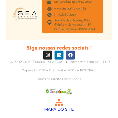
Siga nossas redes sociais !
CNPJ: 12507138/000160 – SEA GRAFITE comercial Ltda ME – EPP
Copyright © SEA Grafite. (Lei 9610 de 19/02/1998)
Todos os direitos reservados.
MAPA DO SITE
Palhetas de grafite