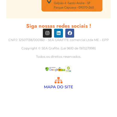
Siga nossas redes sociais !
CNPJ: 12507138/000160 – SEA GRAFITE comercial Ltda ME – EPP
Copyright © SEA Grafite. (Lei 9610 de 19/02/1998)
Todos os direitos reservados.
MAPA DO SITE
Palhetas de grafite